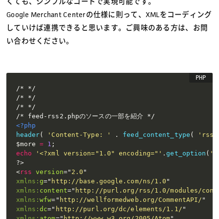
くても、シンプルなコードで実現可能です。
Google Merchant Centerの仕様に則って、XMLをコーディング
していけば連携できると思います。ご興味のある方は、お問
い合わせください。
/* */

/* */

/* */

<?php
header
(
'Content-Type: '
.
feed_content_type
(
'rss2
$more
=
1
;
echo
'<?xml version="1.0" encoding="'
.
get_option
(
'b
<
rss
version
=
"
2.0
"
xmlns:
g
=
"
http://base.google.com/ns/1.0
"
xmlns:
content
=
"
http://purl.org/rss/1.0/modules/cont
xmlns:
wfw
=
"
http://wellformedweb.org/CommentAPI/
"
xmlns:
dc
=
"
http://purl.org/dc/elements/1.1/
"
xmlns:
atom
=
"
http://www.w3.org/2005/Atom
"