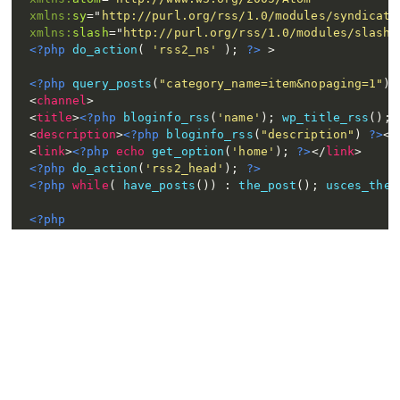
xmlns:
sy
=
"
http://purl.org/rss/1.0/modules/syndicati
xmlns:
slash
=
"
http://purl.org/rss/1.0/modules/slash/
<?php
do_action
(
'rss2_ns'
)
;
?>
>
<?php
query_posts
(
"category_name=item&nopaging=1"
)
;
<
channel
>
<
title
>
<?php
bloginfo_rss
(
'name'
)
;
wp_title_rss
(
)
;
<
description
>
<?php
bloginfo_rss
(
"description"
)
?>
</
<
link
>
<?php
echo
get_option
(
'home'
)
;
?>
</
link
>
<?php
do_action
(
'rss2_head'
)
;
?>
<?php
while
(
have_posts
(
)
)
:
the_post
(
)
;
usces_the_
<?php
//if(in_category('item')) {
$skus
=
get_post_meta
(
$post
-
>
ID
,
'_isku_'
)
;
//（省略）
//変数などの出力準備　記述は商品ページのカスタマイズなによりま
?>
<?php
$the_itemImageURL
=
usces_the_itemImageURL
(
0
,
'r
<
item
>
<
title
>
<?php
usces_the_itemName
(
)
;
?>
</
title
>
<
g:
brand
>
ブランド名
</
g:
brand
>
<
g:
id
>
post-
<?php
the_ID
(
)
;
?>
</
g:
id
>