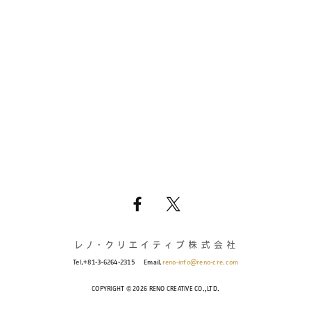
Tel.+81-3-6264-2315
Email.
reno-info@reno-cre.com
COPYRIGHT © 2026 RENO CREATIVE CO.,LTD.