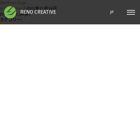
MailPoet Page
renocreative
|
2022年11月16日
RENO CREATIVE
[mailpoet_page]
カテゴリー: